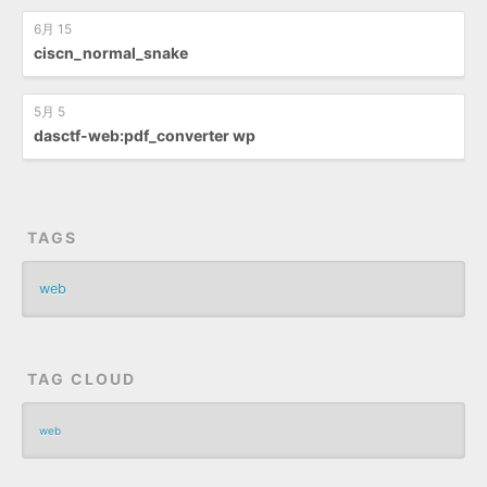
6月 15
ciscn_normal_snake
5月 5
dasctf-web:pdf_converter wp
TAGS
web
TAG CLOUD
web