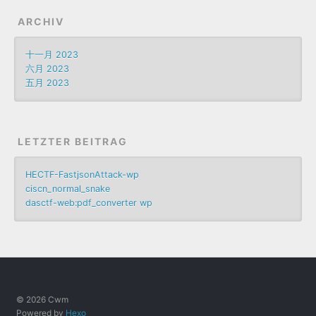
ARCHIV
十一月 2023
六月 2023
五月 2023
LETZTER BEITRAG
HECTF-FastjsonAttack-wp
ciscn_normal_snake
dasctf-web:pdf_converter wp
© 2026 Cwm
Powered by
Hexo