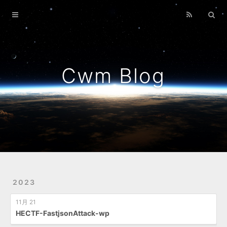
Home
Archives
Cwm Blog
2023
11月 21
HECTF-FastjsonAttack-wp