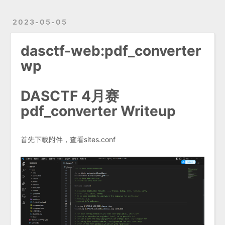
2023-05-05
dasctf-web:pdf_converter
wp
DASCTF 4月赛
pdf_converter Writeup
首先下载附件，查看sites.conf