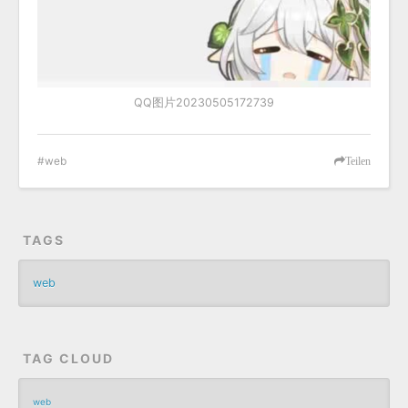
QQ图片20230505172739
web
Teilen
TAGS
web
TAG CLOUD
web