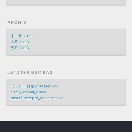
ARCHIV
十一月 2023
六月 2023
五月 2023
LETZTER BEITRAG
HECTF-FastjsonAttack-wp
ciscn_normal_snake
dasctf-web:pdf_converter wp