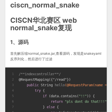
ciscn_normal_snake
CISCN华北赛区 web
normal_snake复现
1、源码
首先解压缩normal_snake.jar,查看源码，发现是snakeyaml
反序列化，然后进行了过滤
/**indexcontroller**/
1
@RequestMapping({"/read"})
2
public
 String 
hello
(
@RequestParam(name = "
3
try
 {
4
if
 (data.contains(
"!!"
)) {
5
return
"pls dont do that!!!"
;
6
            } 
else
 {
7