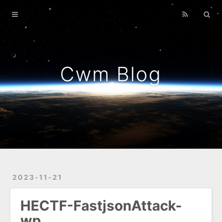
Home
Archives
Cwm Blog
2023-11-21
HECTF-FastjsonAttack-
wp