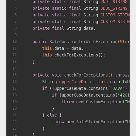
private
static
final
String
JNDI_STRING
=
4
private
static
final
String
JDBC_STRING
=
5
private
static
final
String
CUSTOM_STRING1
6
private
static
final
String
CUSTOM_STRING2
7
private
final
 String data;
8
9
public
SafeConstructorWithException
(String
10
this
.data = data;
11
this
.checkForExceptions();
12
    }
13
14
private
void
checkForExceptions
()
throws
 S
15
String
upperCaseData
=
this
.data.toUpp
16
if
 (!upperCaseData.contains(
"JAVA"
) &&
17
if
 (upperCaseData.contains(
"426164
18
throw
new
CustomException
(
"No 
19
            }
20
        } 
else
 {
21
throw
new
SafeStringException
(
"Uns
22
        }
23
    }
24