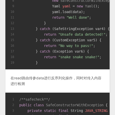
new
SafeConstructorWithExcepti
8
Yaml
yaml
=
new
Yaml
();
9
                yaml.load(data);
10
return
"Well done"
;
11
            }
12
        } 
catch
 (SafeStringException var4) {
13
return
"Unsafe data detected!"
;
14
        } 
catch
 (CustomException var5) {
15
return
"No way to pass!"
;
16
        } 
catch
 (Exception var6) {
17
return
"snake snake snake!"
;
18
        }
19
在read路由传参data进行反序列化操作，同时对传入内容
进行检测
/**safecheck**/
1
public
class
SafeConstructorWithException
 {
2
private
static
final
String
JAVA_STRING
=
3