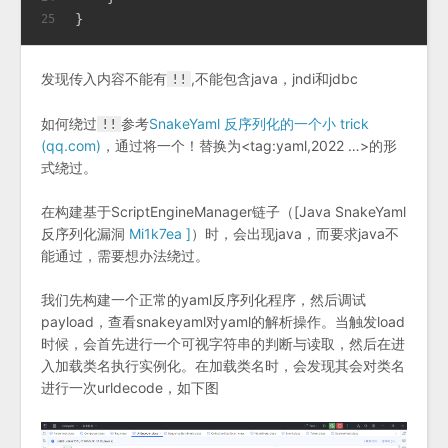
}
25
发现传入内容不能有
,不能包含java，jndi和jdbc
!!
如何绕过
参考
SnakeYaml 反序列化的一个小 trick
!!
(qq.com)
，通过将一个！替换为<tag:yaml,2022 …>的形
式绕过。
在构建基于ScriptEngineManager链子（[Java SnakeYaml
反序列化漏洞
Mi1k7ea ]
）时，会出现java，而要求java不
能通过，需要想办法绕过。
我们先构建一个正常的yaml反序列化程序，然后调试
payload，查看snakeyaml对yaml的解析操作。当触发load
时候，会首先进行一个可视字符串的判断与读取，然后在进
入加载类名执行实例化。在加载类名时，会发现其会对类名
进行一次urldecode，如下图