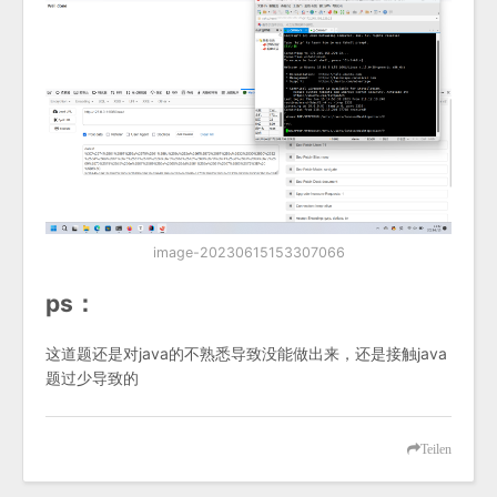
image-20230615153307066
ps：
这道题还是对java的不熟悉导致没能做出来，还是接触java
题过少导致的
Teilen