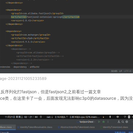
mage-20231121005233589
反序列化打fastjson，但是fastjson2,之前看过一篇文章
urce类，在这里卡了一会，后面发现无法影响c3p0的datasource，因为