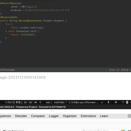
mage-20231121005142909