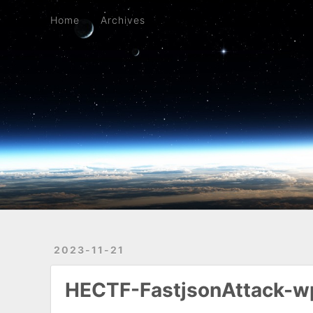
Home
Archives
Home
Archives
2023-11-21
HECTF-FastjsonAttack-w