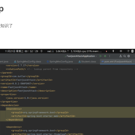
p
类知识了