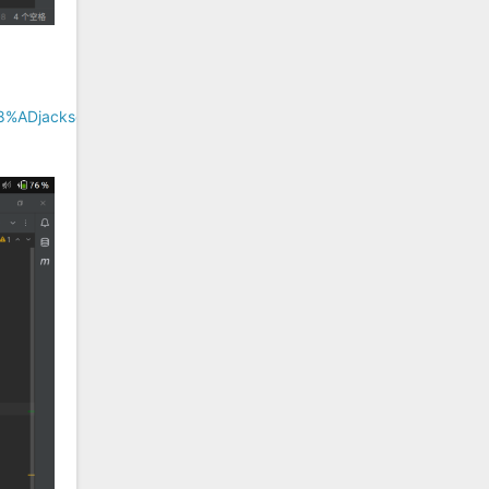
4%B8%ADjackson%E9%93%BE%E5%AD%90%E4%B8%8D%E7%A8%B3