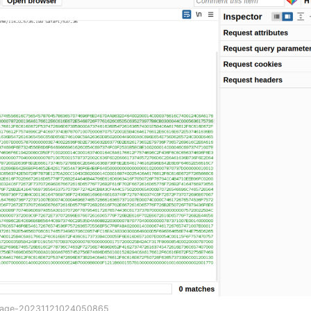
mage-20231121024050865