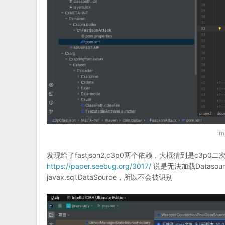
i
发现给了fastjson2,c3p0两个依赖，大概猜到是c3p0二次
https://paper.seebug.org/3017/
说是无法加载Dataso
javax.sql.DataSource，所以不会被识别