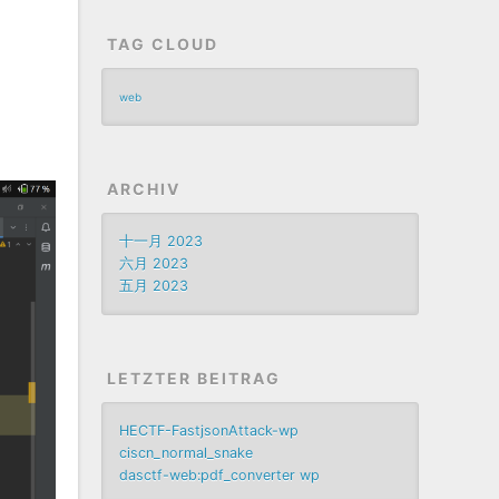
TAG CLOUD
web
ARCHIV
十一月 2023
六月 2023
五月 2023
LETZTER BEITRAG
HECTF-FastjsonAttack-wp
ciscn_normal_snake
dasctf-web:pdf_converter wp