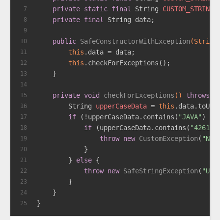
private
static
final
String
CUSTOM_STRING2
7
private
final
 String data;
8
9
public
SafeConstructorWithException
(String
10
this
.data = data;
11
this
.checkForExceptions();
12
    }
13
14
private
void
checkForExceptions
()
throws
 S
15
String
upperCaseData
=
this
.data.toUpp
16
if
 (!upperCaseData.contains(
"JAVA"
) &&
17
if
 (upperCaseData.contains(
"426164
18
throw
new
CustomException
(
"No 
19
            }
20
        } 
else
 {
21
throw
new
SafeStringException
(
"Uns
22
        }
23
    }
24
}
25