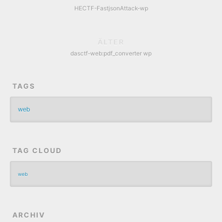
HECTF-FastjsonAttack-wp
ÄLTER
dasctf-web:pdf_converter wp
TAGS
web
TAG CLOUD
web
ARCHIV