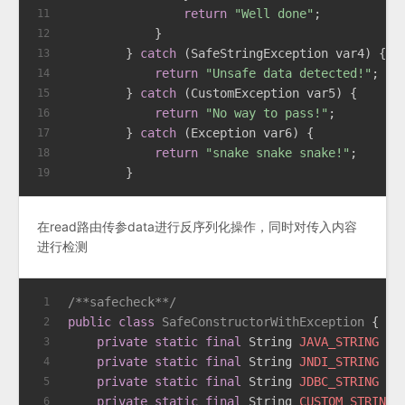
return
"Well done"
;
11
            }
12
        } 
catch
 (SafeStringException var4) {
13
return
"Unsafe data detected!"
;
14
        } 
catch
 (CustomException var5) {
15
return
"No way to pass!"
;
16
        } 
catch
 (Exception var6) {
17
return
"snake snake snake!"
;
18
        }
19
在read路由传参data进行反序列化操作，同时对传入内容
进行检测
/**safecheck**/
1
public
class
SafeConstructorWithException
 {
2
private
static
final
String
JAVA_STRING
=
3
private
static
final
String
JNDI_STRING
=
4
private
static
final
String
JDBC_STRING
=
5
private
static
final
String
CUSTOM_STRING1
6