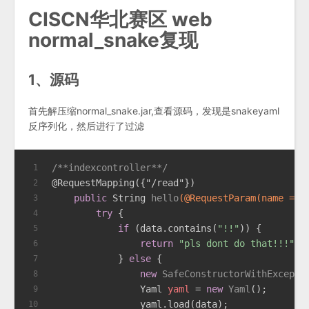
CISCN华北赛区 web
normal_snake复现
1、源码
首先解压缩normal_snake.jar,查看源码，发现是snakeyaml
反序列化，然后进行了过滤
/**indexcontroller**/
1
@RequestMapping({"/read"})
2
public
 String 
hello
(
@RequestParam(name = "
3
try
 {
4
if
 (data.contains(
"!!"
)) {
5
return
"pls dont do that!!!"
;
6
            } 
else
 {
7
new
SafeConstructorWithExcepti
8
Yaml
yaml
=
new
Yaml
();
9
                yaml.load(data);
10