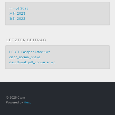
十一月 2023
六月 2023
五月 2023
LETZTER BEITRAG
HECTF-FastjsonAttack-wp
ciscn_normal_snake
dasctf-web:pdf_converter wp
© 2026 Cwm
Powered by
Hexo